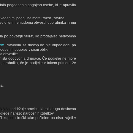
itnih pogodbenih pogojev) osebe, ki je opravila
avedenimi pogoji ne more izvesti, zavrne.
ljavec o tem nemudoma obvestil uporabnika in mu
la po povzetju takrat, ko prodajalec nedvomno
com
. Navodila za dostop do nje kupec dobi po
odbenih pogojev v pisni obliki.
a obvestite.
nista dogovorila drugače. Če podjetje ne more
 uporabnika, če je podjetje v takem primeru že
ma.
ajalec pridržuje pravico izbrati drugo dostavno
a glede na težo naročenih izdelkov.
i kupec, stroški take poštnine pa niso zajeti v