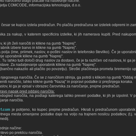
ko naročeno blago plačate na naslednje načine:
djetja COMCODE, informacijska tehnologija, d.o.o.
česar se kupcu izdela predračun. Po plačilu predračuna se izdelek odpremi in zanj 
a za nakup, v katerem specificira izdelke, ki jih namerava kupiti. Pred nakupo
 ki jih želi naročiti in klikne na gumb "Naprej".
abnik izbere barvo in klikne na gumb "Naprej".
lja (ime, priimek, naslov, e-poštni naslov in telefonsko številko). Če je uporabnik 
nje uporabnik klikne na gumb "Naprej".
 Tu lahko tudi določi drug naslov za dostavo, če je ta različen od naslova, ki ga j
ostave. Za nadaljevanje uporabnik klikne na gumb "Naprej".
(bančno nakazilo ali plačilo po povzetju). Stroški plačilnega prometa bremenijo 
njegovega naročila. Če se z naročilom strinja, ga potrdi s klikom na gumb "Oddaj n
niti naročilo, lahko klikne gumb "Nazaj" in popravi podatke iz prejšnjega koraka.
slov, ki ga je vpisal v obrazec čarovnika za naročanje, prejme predračun.
ravo napak pred oddajo naročila:
ogled naročila, na podlagi katerega lahko preveri podatke, ki jih je izpolnil.
janje naročila.
rf.com
je potrjeno, ko kupec prejme predračun. Hkrati s predračunom uporabni
tnega mesta omenjene podatke daje na voljo na trajnem nosilcu podatkov, (t.j. v
medij.
ednje načine:
htevo po preklicu naročila.