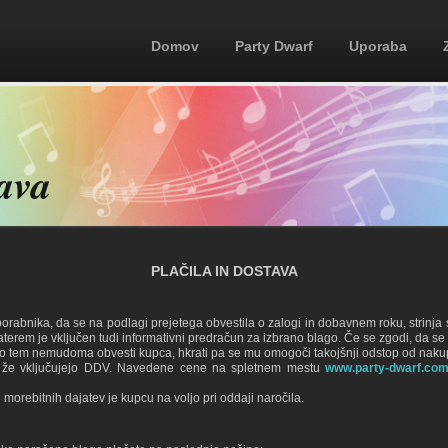
Domov
Party Dwarf
Uporaba
tava
PLAČILA IN DOSTAVA
uporabnika, da se na podlagi prejetega obvestila o zalogi in dobavnem roku, strin
v katerem je vključen tudi informativni predračun za izbrano blago. Če se zgodi, d
se o tem nemudoma obvesti kupca, hkrati pa se mu omogoči takojšnji odstop od naku
 že vključujejo DDV. Navedene cene na spletnem mestu
www.party-dwarf.co
morebitnih dajatev je kupcu na voljo pri oddaji naročila.