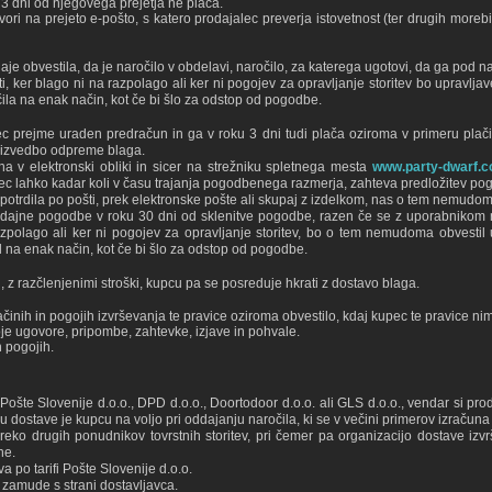
 dni od njegovega prejetja ne plača.
ori na prejeto e-pošto, s katero prodajalec preverja istovetnost (ter drugih moreb
aje obvestila, da je naročilo v obdelavi, naročilo, za katerega ugotovi, da ga pod n
ti, ker blago ni na razpolago ali ker ni pogojev za opravljanje storitev bo uprav
ila na enak način, kot če bi šlo za odstop od pogodbe.
 prejme uraden predračun in ga v roku 3 dni tudi plača oziroma v primeru plači
za izvedbo odpreme blaga.
a v elektronski obliki in sicer na strežniku spletnega mesta
www.party-dwarf.
upec lahko kadar koli v času trajanja pogodbenega razmerja, zahteva predložitev pog
i potrdila po pošti, prek elektronske pošte ali skupaj z izdelkom, nas o tem nemudom
prodajne pogodbe v roku 30 dni od sklenitve pogodbe, razen če se z uporabnikom 
 razpolago ali ker ni pogojev za opravljanje storitev, bo o tem nemudoma obvestil
l na enak način, kot če bi šlo za odstop od pogodbe.
, z razčlenjenimi stroški, kupcu pa se posreduje hkrati z dostavo blaga.
činih in pogojih izvrševanja te pravice oziroma obvestilo, kdaj kupec te pravice ni
je ugovore, pripombe, zahtevke, izjave in pohvale.
h pogojih.
ošte Slovenije d.o.o., DPD d.o.o., Doortodoor d.o.o. ali GLS d.o.o., vendar si prod
ku dostave je kupcu na voljo pri oddajanju naročila, ki se v večini primerov izračun
eko drugih ponudnikov tovrstnih storitev, pri čemer pa organizacijo dostave izvrš
ne.
 po tarifi Pošte Slovenije d.o.o.
 zamude s strani dostavljavca.