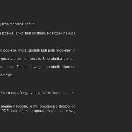
izda ter priloži račun.
m izdelke lahko tudi odstrani. Postopek nakupa
podjetje, mora izpolniti tudi polji "Podjetje" in
e vpisal v prejšnjem koraku. Uporabniku je v tem
uporabnika. Za nadaljevanje uporabnik klikne na
aročilo".
 V primeru napačnega vnosa, lahko kupec napake
k prejme navodila, ki mu omogočajo dostop do
 PDF datoteki), ki jo uporabnik prenese v svoj