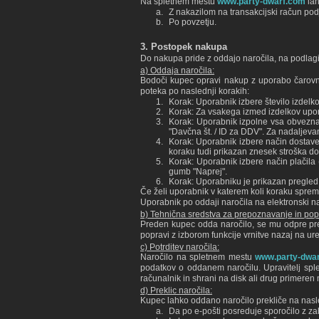
Na spletnem mestu
www.party-dwarf.com
lah
Z nakazilom na transakcijski račun po
Po povzetju.
3. Postopek nakupa
Do nakupa pride z oddajo naročila, na podlagi 
a) Oddaja naročila:
Bodoči kupec opravi nakup z uporabo čarovnik
poteka po naslednji korakih:
Korak: Uporabnik izbere število izdelkov,
Korak: Za vsakega izmed izdelkov upor
Korak: Uporabnik izpolne vsa obvezna po
"Davčna št. / ID za DDV". Za nadaljeva
Korak: Uporabnik izbere način dostave.
koraku tudi prikazan znesek stroška d
Korak: Uporabnik izbere način plačila 
gumb "Naprej".
Korak: Uporabniku je prikazan pregled 
Če želi uporabnik v katerem koli koraku spreme
Uporabnik po oddaji naročila na elektronski na
b) Tehnična sredstva za prepoznavanje in pop
Preden kupec odda naročilo, se mu odpre pred
popravi z izborom funkcije vrnitve nazaj na ure
c) Potrditev naročila:
Naročilo na spletnem mestu
www.party-dwa
podatkov o oddanem naročilu. Upravitelj sple
računalnik in shrani na disk ali drug primeren 
d) Preklic naročila:
Kupec lahko oddano naročilo prekliče na nasl
Da po e-pošti posreduje sporočilo z za