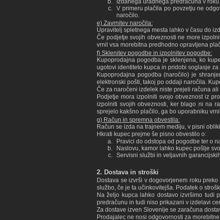
Izdanega uradnega predračuna v roku 3
V primeru plačila po povzetju ne odgov
naročilo.
e) Zavrnitev naročila:
Upravitelj spletnega mesta lahko v času do izd
Če podjetje svojih obveznosti ne more izpolni
vrnil vsa morebitna predhodno opravljena plač
f) Sklenitev pogodbe in izpolnitev pogodbe:
Kupoprodajna pogodba je sklenjena, ko kupec
ugotovi identiteto kupca in pridobi soglasje 
Kupoprodajna pogodba (naročilo) je shranjen
elektronski pošti, takoj po oddaji naročila. K
Če za naročeni izdelek niste prejeli računa al
Podjetje mora izpolniti svojo obveznost iz 
izpolniti svojih obveznosti, ker blago ni na
sprejelo kakšno plačilo, ga bo uporabniku vrni
g) Račun in spremna obvestila:
Račun se izda na trajnem mediju, v pisni obliki
Hkrati kupec prejme še pisno obvestilo o:
Pravici do odstopa od pogodbe ter o na
Naslovu, kamor lahko kupec pošlje svo
Servisni službi in veljavnih garancijski
2. Dostava in stroški
Dostava se izvrši v dogovorjenem roku preko P
službo, če je ta učinkovitejša. Podatek o stroš
Na željo kupca lahko dostavo izvršimo tudi pr
predračunu in tudi niso prikazani v izdelavi ce
Za dostave izven Slovenije se zaračuna dostava
Prodajalec ne nosi odgovornosti za morebitne