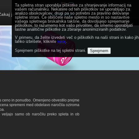
Ta spletna stran uporablja piškotke za shranjevanje informacij na
vašem računalniku. Nekatere od teh piškotkov se uporabljajo za
analizo obiskovalcev, drugi pa so potrebni za pravilno delovanje
Zakaj je poseben?
Naroči zdaj!
spletne strani. Če obiščete naše spletno mesto in so nastavitve
vašega spletnega brskalnika takšne, da dovoljujejo sprejemanje
piškotkov, to razumemo kot vašo privolitev, da smemo uporabljati
lastne analitične piškotke za zbiranje anonimiziranih podatkov.
V primeru, da želite izvedeti več o piškotkih na naši strani in kako jih
lahko izbrišete, kliknite
tukaj
.
Sprejmem piškotke na tej spletni strani.
Sprejmem
ja s ceno in ponudbo. Omenjeno obvestilo prejme
a se cena spremeni med obdelavo naročila oziroma
pa.
m
veljajo samo ob naročilu preko spleta in ob